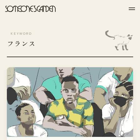
Skip
to
content
KEYWORD
フランス