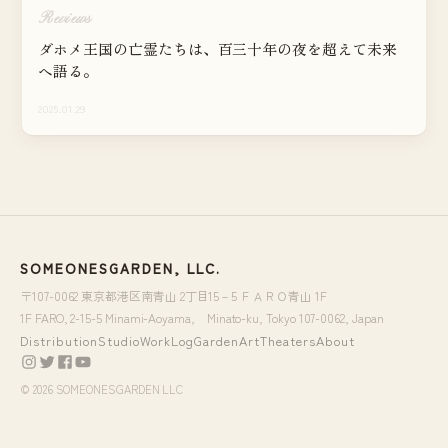
Reviews
ダホメ王国の亡霊たちは、百三十年の夜を超えて未来
へ語る。
2025.01.29
SOMEONESGARDEN, LLC.
〒107-0062 東京都港区南青山 2丁目15－5 ＦＡＲＯ青山 1F
1F FARO, 2-15-5 Minami-Aoyama, Minato-ku, Tokyo 107-0062, Japan
Distribution
Studio
WorkLog
Garden
Art
Theaters
About
© 2026 SOMEONESGARDEN LLC