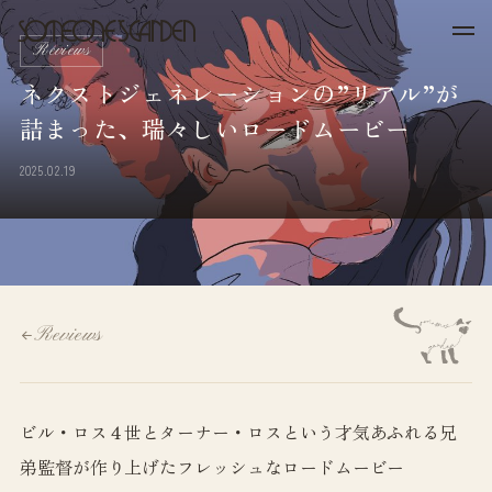
Skip
to
Reviews
content
ネクストジェネレーションの”リアル”が
詰まった、瑞々しいロードムービー
2025.02.19
Reviews
ビル・ロス４世とターナー・ロスという才気あふれる兄
弟監督が作り上げたフレッシュなロードムービー