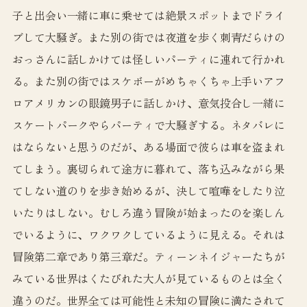
子と出会い一緒に車に乗せては絶景スポットまでドライ
ブして大騒ぎ。また別の街では夜道を歩く刺青だらけの
おっさんに話しかけては怪しいパーティに連れて行かれ
る。また別の街ではスケボーがめちゃくちゃ上手いアフ
ロアメリカンの眼鏡男子に話しかけ、意気投合し一緒に
スケートパークやらパーティで大騒ぎする。ネタバレに
はならないと思うのだが、ある場面で彼らは車を盗まれ
てしまう。裏切られて途方に暮れて、落ち込みながら果
てしない道のりを歩き始めるが、決して喧嘩をしたり泣
いたりはしない。むしろ違う冒険が始まったのを楽しん
でいるように、ワクワクしているように見える。それは
冒険第二章であり第三章だ。ティーンネイジャーたちが
みている世界はくたびれた大人が見ているものとは全く
違うのだ。世界全ては可能性と未知の冒険に満たされて