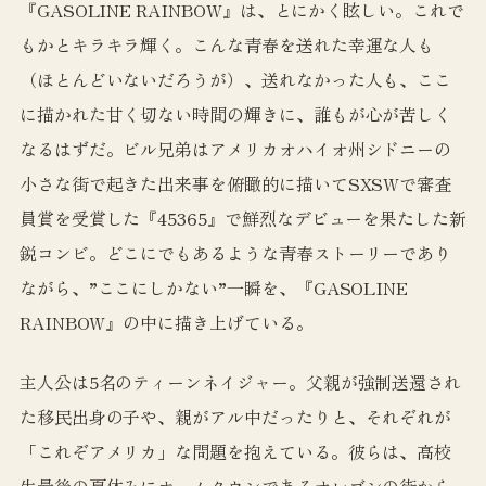
『GASOLINE RAINBOW』は、とにかく眩しい。これで
もかとキラキラ輝く。こんな青春を送れた幸運な人も
（ほとんどいないだろうが）、送れなかった人も、ここ
に描かれた甘く切ない時間の輝きに、誰もが心が苦しく
なるはずだ。ビル兄弟はアメリカオハイオ州シドニーの
小さな街で起きた出来事を俯瞰的に描いてSXSWで審査
員賞を受賞した『45365』で鮮烈なデビューを果たした新
鋭コンビ。どこにでもあるような青春ストーリーであり
ながら、”ここにしかない”一瞬を、『GASOLINE
RAINBOW』の中に描き上げている。
主人公は5名のティーンネイジャー。父親が強制送還され
た移民出身の子や、親がアル中だったりと、それぞれが
「これぞアメリカ」な問題を抱えている。彼らは、高校
生最後の夏休みにホームタウンであるオレゴンの街から