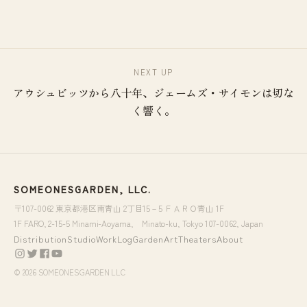
NEXT UP
アウシュビッツから八十年、ジェームズ・サイモンは切な
く響く。
SOMEONESGARDEN, LLC.
〒107-0062 東京都港区南青山 2丁目15－5 ＦＡＲＯ青山 1F
1F FARO, 2-15-5 Minami-Aoyama, Minato-ku, Tokyo 107-0062, Japan
Distribution
Studio
WorkLog
Garden
Art
Theaters
About
© 2026 SOMEONESGARDEN LLC