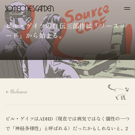
Skip
to
Column
content
ビル・ゲイツの自伝三部作は「ソースコ
ード」から始まる。
2025.02.03
Column
ビル・ゲイツはADHD（現在では病気ではなく個性の一つ
で「神経多様性」と呼ばれる）だったかもしれないと、2