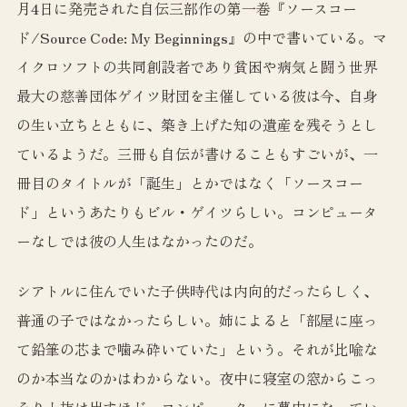
月4日に発売された自伝三部作の第一巻『ソースコー
ド/Source Code: My Beginnings』の中で書いている。マ
イクロソフトの共同創設者であり貧困や病気と闘う世界
最大の慈善団体ゲイツ財団を主催している彼は今、自身
の生い立ちとともに、築き上げた知の遺産を残そうとし
ているようだ。三冊も自伝が書けることもすごいが、一
冊目のタイトルが「誕生」とかではなく「ソースコー
ド」というあたりもビル・ゲイツらしい。コンピュータ
ーなしでは彼の人生はなかったのだ。
シアトルに住んでいた子供時代は内向的だったらしく、
普通の子ではなかったらしい。姉によると「部屋に座っ
て鉛筆の芯まで噛み砕いていた」という。それが比喩な
のか本当なのかはわからない。夜中に寝室の窓からこっ
そりと抜け出すほど、コンピューターに夢中になってい