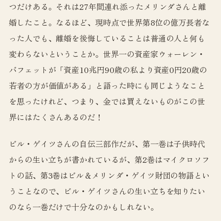
つだけある。それは27年間連れ添ったメリンダさんと離
婚したこと。なるほど、現時点で世界第8位の億万長者な
った人でも、離婚を後悔していることは普通の人と何も
変わらないということか。世界一の資産家ウォーレン・
バフェットが「資産10兆円90歳の私より資産0円20歳の
若者の方が価値がある」と語った時にも同じようなこと
を思ったけれど、つまり、金では買えないものがこの世
界にはたくさんあるのだ！
ビル・ゲイツさんの自伝三部作だが、第一巻は子供時代
からの生い立ちが書かれているが、第2巻はマイクロソフ
トの話、第3巻はビル＆メリンダ・ゲイツ財団の物語とい
うことなので、ビル・ゲイツさんの生い立ちを知りたい
のなら一巻だけで十分なのかもしれない。