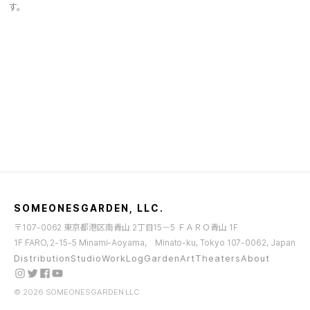
す。
SOMEONESGARDEN, LLC.
〒107-0062 東京都港区南青山 2丁目15－5 ＦＡＲＯ青山 1F
1F FARO, 2-15-5 Minami-Aoyama, Minato-ku, Tokyo 107-0062, Japan
Distribution
Studio
WorkLog
Garden
Art
Theaters
About
© 2026 SOMEONESGARDEN LLC