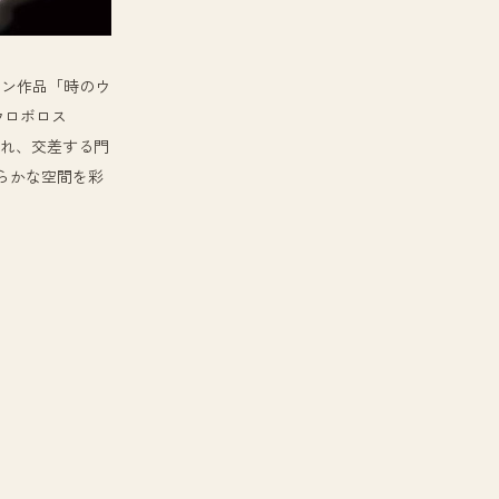
ョン作品「時のウ
;ウロボロス
現れ、交差する門
らかな空間を彩