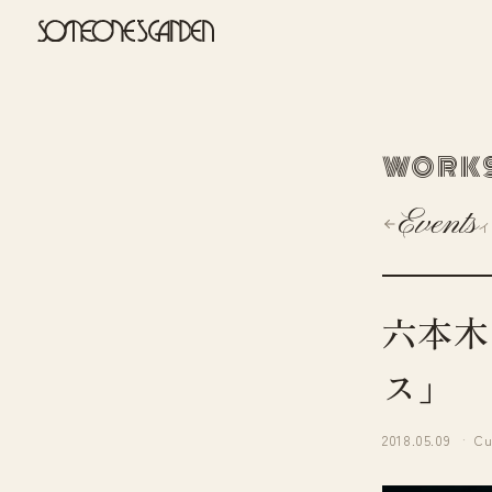
Skip
to
content
WORK
Events
六本木
ス」
2018.05.09
Cu