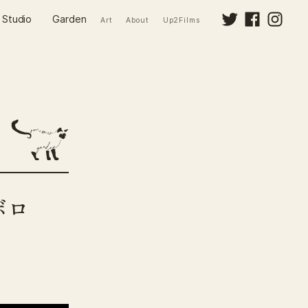
Studio
Garden
Art
About
Up2Films
ボロ