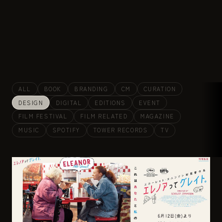
ALL
BOOK
BRANDING
CM
CURATION
DESIGN
DIGITAL
EDITIONS
EVENT
FILM FESTIVAL
FILM RELATED
MAGAZINE
MUSIC
SPOTIFY
TOWER RECORDS
TV